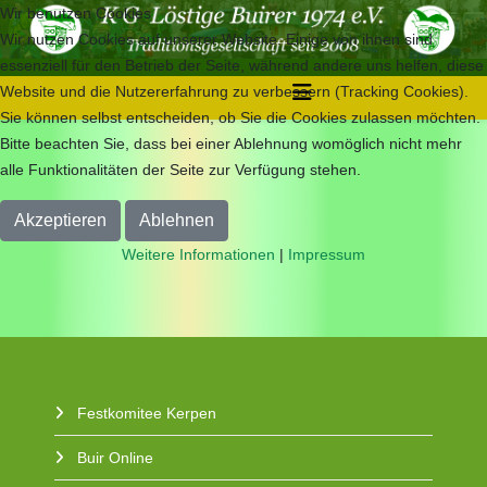
Wir benutzen Cookies
Wir nutzen Cookies auf unserer Website. Einige von ihnen sind
essenziell für den Betrieb der Seite, während andere uns helfen, diese
Website und die Nutzererfahrung zu verbessern (Tracking Cookies).
Sie können selbst entscheiden, ob Sie die Cookies zulassen möchten.
Bitte beachten Sie, dass bei einer Ablehnung womöglich nicht mehr
alle Funktionalitäten der Seite zur Verfügung stehen.
Akzeptieren
Ablehnen
Weitere Informationen
|
Impressum
Festkomitee Kerpen
Buir Online